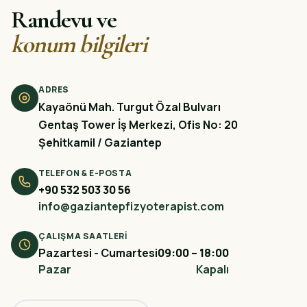
Randevu ve
konum bilgileri
ADRES
Kayaönü Mah. Turgut Özal Bulvarı
Gentaş Tower İş Merkezi, Ofis No: 20
Şehitkamil / Gaziantep
TELEFON & E-POSTA
+90 532 503 30 56
info@gaziantepfizyoterapist.com
ÇALIŞMA SAATLERI
Pazartesi - Cumartesi
09:00 – 18:00
Pazar
Kapalı