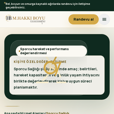
Bel, boyun ve omurga kaynaklı ağrılarda randevu için iletişime
geçebilirsiniz.
Randevu al
Sporcu hareket ve performans
değerlendirmesi
KIŞIYE ÖZEL DEĞERLENDIRME
Sporcu Sağlığı şikâyetlerinde amaç; belirtileri,
hareket kapasitesini ve günlük yaşam ihtiyacını
birlikte değerlendirerek kişiye uygun süreci
planlamaktır.
Ana sayfa
/
Hizmet Alanları
/
Sporcu Sağlığı