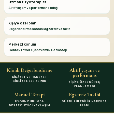
Uzman fizyoterapist
Aktif yaşam ve performans odağı
Kişiye özel plan
Değerlendirme sonrası egzersiz ve takip
Merkezi konum
Gentaş Tower / Şehitkamil / Gaziantep
Klinik Değerlendirme
Aktif yaşam ve
performans
ŞIKÂYET VE HAREKET
BIRLIKTE ELE ALINIR
KIŞIYE ÖZEL SÜREÇ
PLANLAMASI
Manuel Terapi
Egzersiz Takibi
UYGUN DURUMDA
SÜRDÜRÜLEBILIR HAREKET
DESTEKLEYICI YAKLAŞIM
PLANI