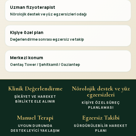
Uzman fizyoterapist
Nörolojik destek ve yüz egzersizleri odağı
Kişiye özel plan
Değerlendirme sonrası egzersiz ve takip
Merkezi konum
Gentaş Tower / Şehitkamil / Gaziantep
Klinik Değerlendirme
Nörolojik destek ve yüz
egzersizleri
ŞIKÂYET VE HAREKET
BIRLIKTE ELE ALINIR
KIŞIYE ÖZEL SÜREÇ
PLANLAMASI
Manuel Terapi
Egzersiz Takibi
UYGUN DURUMDA
SÜRDÜRÜLEBILIR HAREKET
DESTEKLEYICI YAKLAŞIM
PLANI