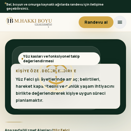
Bel, boyun ve omurga kaynaklı ağrılarda randevu için iletişime
geçebilirsiniz.
Randevu al
Yüz kasları ve fonksiyonel takip
değerlendirmesi
KIŞIYE ÖZEL DEĞERLENDIRME
Yüz Felci şikâyetlerinde amaç; belirtileri,
hareket kapasitesini ve günlük yaşam ihtiyacını
birlikte değerlendirerek kişiye uygun süreci
planlamaktır.
Ana sayfa
/
Hizmet Alanları
/
Yüz Felci