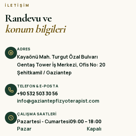
İLETIŞIM
Randevu ve
konum bilgileri
ADRES
Kayaönü Mah. Turgut Özal Bulvarı
Gentaş Tower İş Merkezi, Ofis No: 20
Şehitkamil / Gaziantep
TELEFON & E-POSTA
+90 532 503 30 56
info@gaziantepfizyoterapist.com
ÇALIŞMA SAATLERI
Pazartesi - Cumartesi
09:00 – 18:00
Pazar
Kapalı